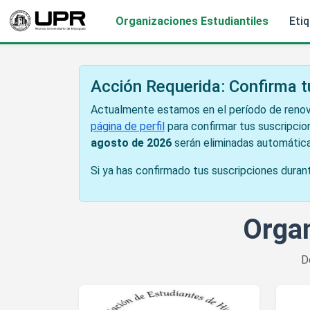
Organizaciones Estudiantiles
Eti
Acción Requerida: Confirma t
Actualmente estamos en el período de renov
página de perfil
para confirmar tus suscripcio
agosto de 2026
serán eliminadas automátic
Si ya has confirmado tus suscripciones duran
Organ
D
Ver detalles de Asociación de Estudiantes de H
Ver de