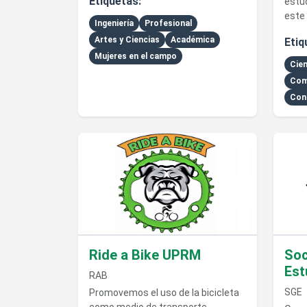
Etiquetas:
estud
este 
Ingeniería
Profesional
Artes y Ciencias
Académica
Etiq
Mujeres en el campo
Cien
Com
Con
Ver detalles de Ride a Bike UPRM
Ver de
Ride a Bike UPRM
Soc
Est
RAB
SGE
Promovemos el uso de la bicicleta