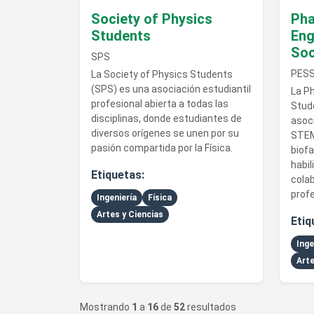
Society of Physics
Pha
Students
Eng
Soc
SPS
PES
La Society of Physics Students
(SPS) es una asociación estudiantil
La P
profesional abierta a todas las
Stud
disciplinas, donde estudiantes de
asoc
diversos orígenes se unen por su
STEM
pasión compartida por la Física.
biof
habil
Etiquetas:
cola
profe
Ingeniería
Física
Artes y Ciencias
Etiq
Inge
Arte
Mostrando
1
a
16
de
52
resultados