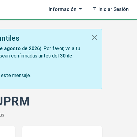
Información
Iniciar Sesión
ntiles
de agosto de 2026
). Por favor, ve a tu
o sean confirmadas antes del
30 de
r este mensaje.
s UPRM
as
s Organization
Ver detalles de Cinémathèque