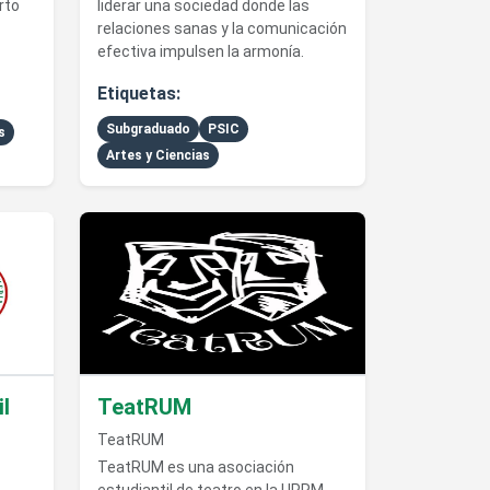
rto
liderar una sociedad donde las
relaciones sanas y la comunicación
efectiva impulsen la armonía.
Etiquetas:
Subgraduado
PSIC
s
Artes y Ciencias
udiantil de Enfermeria
Ver detalles de TeatRUM
l
TeatRUM
TeatRUM
TeatRUM es una asociación