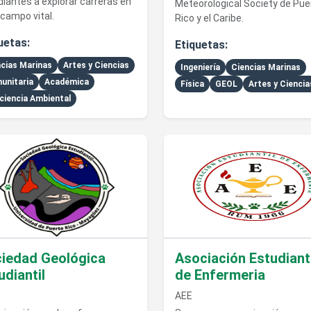
iantes a explorar carreras en
Meteorological Society de Pue
campo vital.
Rico y el Caribe.
uetas:
Etiquetas:
cias Marinas
Artes y Ciencias
Ingeniería
Ciencias Marinas
unitaria
Académica
Física
GEOL
Artes y Ciencia
ciencia Ambiental
talles de Sociedad Geológica Estudiantil
Ver detalles de Asociación Est
iedad Geológica
Asociación Estudianti
udiantil
de Enfermeria
AEE