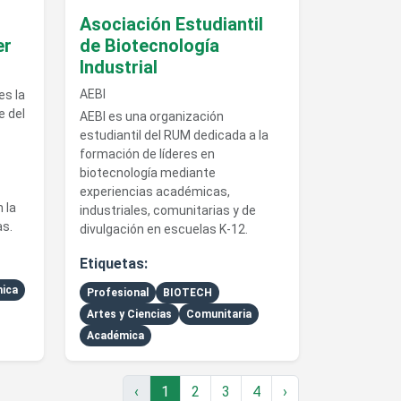
Asociación Estudiantil
er
de Biotecnología
Industrial
AEBI
es la
e del
AEBI es una organización
estudiantil del RUM dedicada a la
formación de líderes en
biotecnología mediante
experiencias académicas,
 la
industriales, comunitarias y de
as.
divulgación en escuelas K-12.
Etiquetas:
ica
Profesional
BIOTECH
Artes y Ciencias
Comunitaria
Académica
‹
1
2
3
4
›