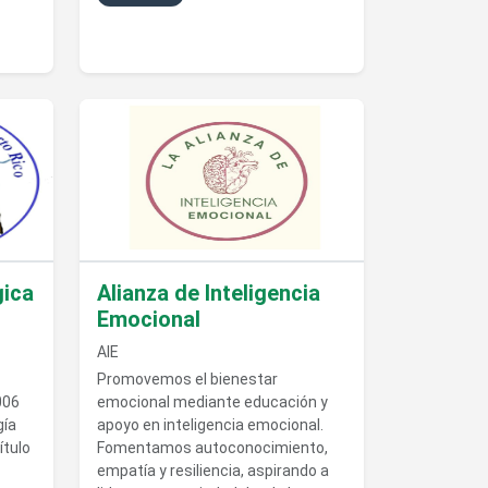
eorológica de Puerto Rico
Ver detalles de Alianza de Inteligencia Emocional
gica
Alianza de Inteligencia
Emocional
AIE
Promovemos el bienestar
006
emocional mediante educación y
gía
apoyo en inteligencia emocional.
ítulo
Fomentamos autoconocimiento,
empatía y resiliencia, aspirando a