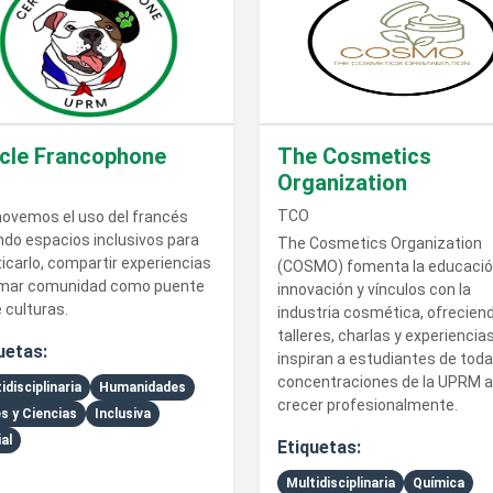
cle Francophone
The Cosmetics
Organization
TCO
ovemos el uso del francés
ndo espacios inclusivos para
The Cosmetics Organization
icarlo, compartir experiencias
(COSMO) fomenta la educació
rmar comunidad como puente
innovación y vínculos con la
 culturas.
industria cosmética, ofrecien
talleres, charlas y experiencia
uetas:
inspiran a estudiantes de toda
concentraciones de la UPRM a
idisciplinaria
Humanidades
crecer profesionalmente.
s y Ciencias
Inclusiva
al
Etiquetas:
Multidisciplinaria
Química