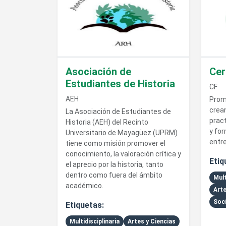
Asociación de
Cer
Estudiantes de Historia
CF
AEH
Prom
crea
La Asociación de Estudiantes de
pract
Historia (AEH) del Recinto
y fo
Universitario de Mayagüez (UPRM)
entre
tiene como misión promover el
conocimiento, la valoración crítica y
Etiq
el aprecio por la historia, tanto
dentro como fuera del ámbito
Mult
académico.
Arte
Soci
Etiquetas:
Multidisciplinaria
Artes y Ciencias