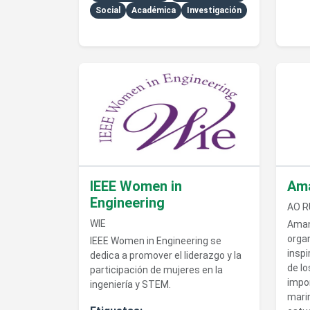
Social
Académica
Investigación
Ver detalles de IEEE Women in Engineering
Ver de
IEEE Women in
Am
Engineering
AO 
WIE
Aman
orga
IEEE Women in Engineering se
inspi
dedica a promover el liderazgo y la
de lo
participación de mujeres en la
impor
ingeniería y STEM.
mari