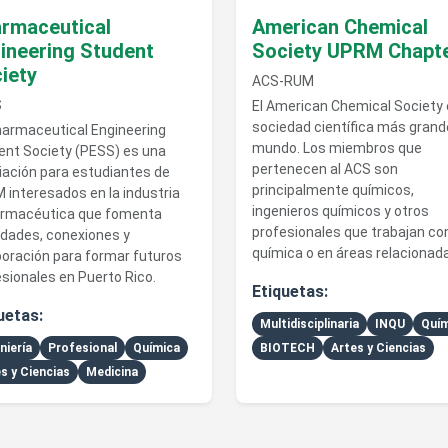
rmaceutical
American Chemical
ineering Student
Society UPRM Chapt
iety
ACS-RUM
S
El American Chemical Society 
sociedad científica más grand
harmaceutical Engineering
mundo. Los miembros que
ent Society (PESS) es una
pertenecen al ACS son
iación para estudiantes de
principalmente químicos,
 interesados en la industria
ingenieros químicos y otros
armacéutica que fomenta
profesionales que trabajan con
idades, conexiones y
química o en áreas relacionad
boración para formar futuros
sionales en Puerto Rico.
Etiquetas:
uetas:
Multidisciplinaria
INQU
Quím
niería
Profesional
Química
BIOTECH
Artes y Ciencias
s y Ciencias
Medicina