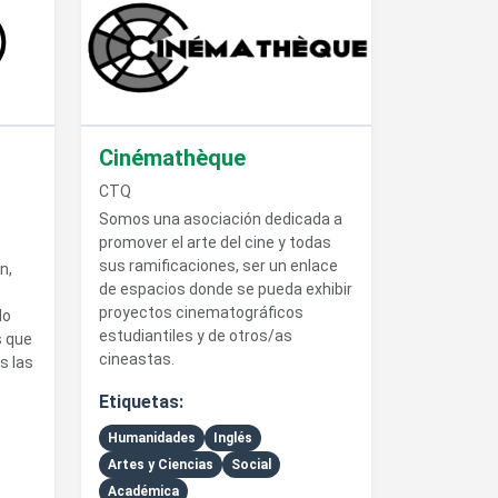
Cinémathèque
CTQ
Somos una asociación dedicada a
promover el arte del cine y todas
sus ramificaciones, ser un enlace
n,
de espacios donde se pueda exhibir
proyectos cinematográficos
do
estudiantiles y de otros/as
s que
cineastas.
s las
Etiquetas:
Humanidades
Inglés
Artes y Ciencias
Social
Académica