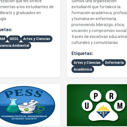
nización que les ofrece
Somos una organización
amientas a los estudiantes de
estudiantil que fortalece la
llerato y graduados en
formación académica, profesi
ogía
y humana en enfermería,
promoviendo liderazgo, ética,
uetas:
vocación y compromiso social
través de iniciativas educativa
EAM
GEOL
Artes y Ciencias
culturales y comunitarias.
ciencia Ambiental
Etiquetas:
Artes y Ciencias
Enfermería
Académica
talles de Pharmaceutical Engineering Student Society
Ver detalles de American Ch