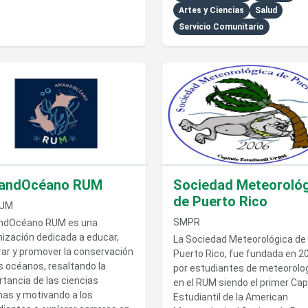
Artes y Ciencias
Salud
Servicio Comunitario
talles de AmandOcéano RUM
Ver detalles de Sociedad Met
andOcéano RUM
Sociedad Meteoroló
de Puerto Rico
RUM
SMPR
dOcéano RUM es una
nización dedicada a educar,
La Sociedad Meteorológica de
rar y promover la conservación
Puerto Rico, fue fundada en 2
s océanos, resaltando la
por estudiantes de meteorolo
tancia de las ciencias
en el RUM siendo el primer Cap
nas y motivando a los
Estudiantil de la American