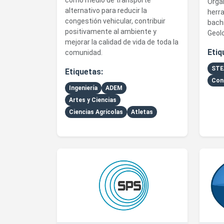
como medio de transporte
Orga
alternativo para reducir la
herr
congestión vehicular, contribuir
bachi
positivamente al ambiente y
Geol
mejorar la calidad de vida de toda la
Etiq
comunidad.
ST
Etiquetas:
Con
Ingeniería
ADEM
Artes y Ciencias
Ciencias Agrícolas
Atletas
Ver detalles de Society of Physics Students
Ver de