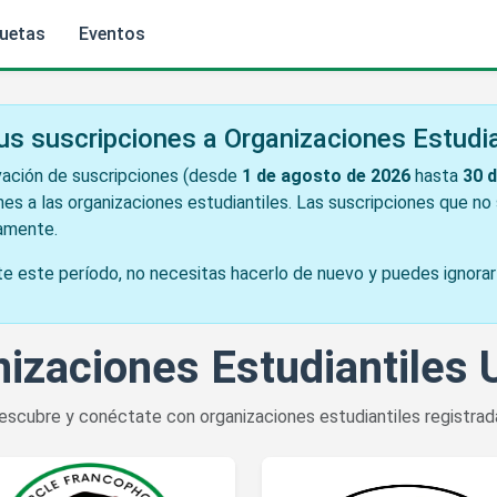
quetas
Eventos
us suscripciones a Organizaciones Estudia
ación de suscripciones (desde
1 de agosto de 2026
hasta
30 
nes a las organizaciones estudiantiles. Las suscripciones que n
amente.
te este período, no necesitas hacerlo de nuevo y puedes ignora
izaciones Estudiantile
escubre y conéctate con organizaciones estudiantiles registrad
istoria
talles de Cercle Francophone
Ver detalles de The Cosmetic