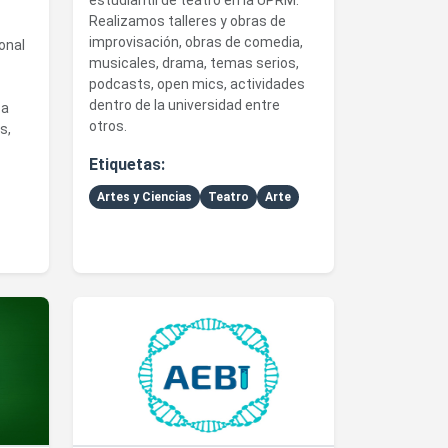
estudiantil de teatro en la UPRM.
Realizamos talleres y obras de
improvisación, obras de comedia,
onal
musicales, drama, temas serios,
podcasts, open mics, actividades
dentro de la universidad entre
 a
otros.
s,
Etiquetas:
Artes y Ciencias
Teatro
Arte
emical Society UPRM Chapter
Ver detalles de Asociación Estudiantil de Biotecnologí