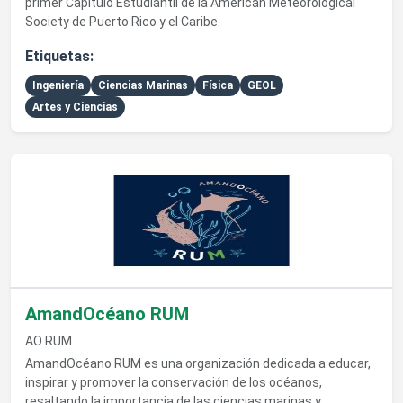
primer Capítulo Estudiantil de la American Meteorological
Society de Puerto Rico y el Caribe.
Etiquetas:
Ingeniería
Ciencias Marinas
Física
GEOL
Artes y Ciencias
Ver detalles de AmandOcéano RUM
AmandOcéano RUM
AO RUM
AmandOcéano RUM es una organización dedicada a educar,
inspirar y promover la conservación de los océanos,
resaltando la importancia de las ciencias marinas y