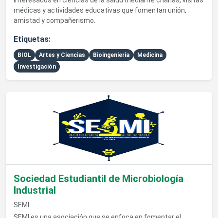
interesados en ciencias de la salud mediante charlas, visitas
médicas y actividades educativas que fomentan unión,
amistad y compañerismo.
Etiquetas:
BIOL
Artes y Ciencias
Bioingeniería
Medicina
Investigación
Ver detalles de Sociedad Estudiantil de Microbiología Industri
Sociedad Estudiantil de Microbiología
Industrial
SEMI
SEMI es una asociación que se enfoca en fomentar el