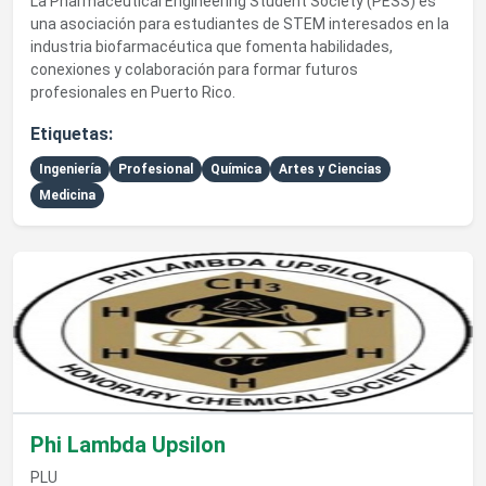
La Pharmaceutical Engineering Student Society (PESS) es
una asociación para estudiantes de STEM interesados en la
industria biofarmacéutica que fomenta habilidades,
conexiones y colaboración para formar futuros
profesionales en Puerto Rico.
Etiquetas:
Ingeniería
Profesional
Química
Artes y Ciencias
Medicina
Ver detalles de Phi Lambda Upsilon
Phi Lambda Upsilon
PLU