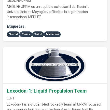
MEDLIFE-UPRM
MEDLIFE UPRM es un capítulo estudiantil del Recinto
Universitario de Mayagüez afiliado a la organización
internacional MEDLIFE.
Etiquetas:
Social
Cívica
Salud
Medicina
Ver detalles de Loxodon-1: Liquid Propulsion Team
Loxodon-1: Liquid Propulsion Team
LLPT
Loxodon-1 is a student-led rocketry team at UPRM focused
on designing, building, and testing Puerto Ricos first Bi-