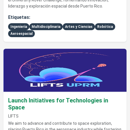
el University Rover Challenge, fomentando innovación,
liderazgo y exploración espacial desde Puerto Rico.
Etiquetas:
Ingeniería
Multidisciplinaria
Artes y Ciencias
Robótica
Aeroespacial
Ver detalles de Launch Initiatives for Technologies in Space
Launch Initiatives for Technologies in
Space
LIFTS
We aim to advance and contribute to space exploration,
placing Puerto Rico in the aerospace industry while fostering