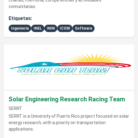
charlas, mentoría, competencias y actividades
comunitarias.
Etiquetas:
Ingeniería
INEL
ININ
ICOM
Software
Ver detalles de Solar Engineering Research Racing Team
Solar Engineering Research Racing Team
SERRT
SERRT is a University of Puerto Rico project focused on solar
energy research, with a priority on transportation
applications.