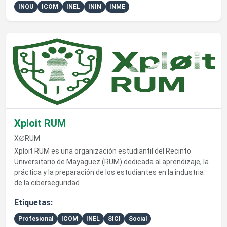
INQU
ICOM
INEL
ININ
INME
Ver detalles de Xploit RUM
Xploit RUM
X∅RUM
Xploit RUM es una organización estudiantil del Recinto
Universitario de Mayagüez (RUM) dedicada al aprendizaje, la
práctica y la preparación de los estudiantes en la industria
de la ciberseguridad.
Etiquetas:
Profesional
ICOM
INEL
SICI
Social