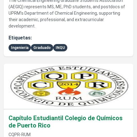
The Chemical Engineering Graduate Students Association
(AEGIQ) represents MS, ME, PhD students, and postdocs of
UPRM’s Department of Chemical Engineering, supporting
their academic, professional, and extracurricular
development.
Etiquetas:
Ingeniería
Graduado
INQU
Ver detalles de Capítulo Estudiantil Colegio de Químicos de P
Capítulo Estudiantil Colegio de Químicos
de Puerto Rico
CQPR-RUM