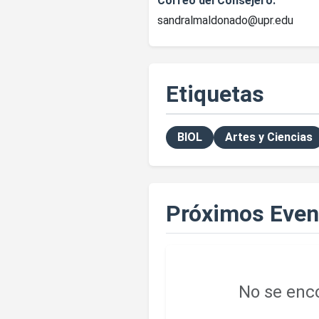
Correo del Consejero:
sandralmaldonado@upr.edu
Etiquetas
BIOL
Artes y Ciencias
Próximos Even
No se enco