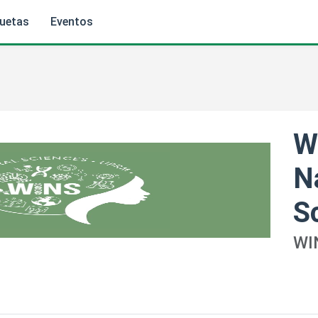
quetas
Eventos
W
N
S
WI