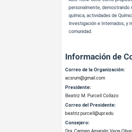
personalmente, demostrando su
química, actividades de Químic
Investigación e Internados, y 
comunidad.
Información de C
Correo de la Organización:
acsrum@gmail.com
Presidente:
Beatriz M. Purcell Collazo
Correo del Presidente:
beatriz.purcell@upr.edu
Consejero:
Dra. Carmen Amaralis Vega Olive