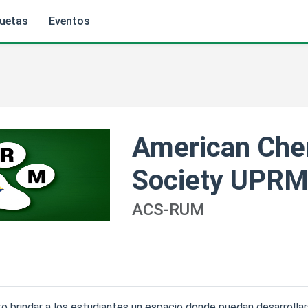
quetas
Eventos
American Che
Society UPRM
ACS-RUM
brindar a los estudiantes un espacio donde puedan desarrolla