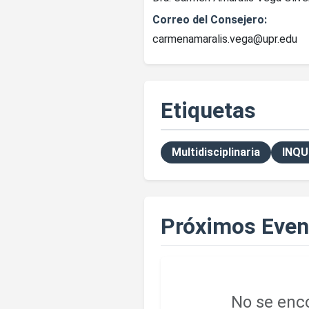
Correo del Consejero:
carmenamaralis.vega@upr.edu
Etiquetas
Multidisciplinaria
INQU
Próximos Even
No se enco