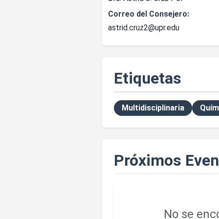
Correo del Consejero:
astrid.cruz2@upr.edu
Etiquetas
Multidisciplinaria
Quím
Próximos Even
No se enco