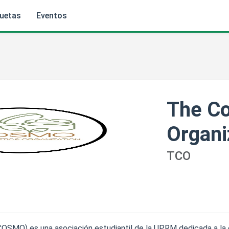
quetas
Eventos
The C
Organi
TCO
OSMO) es una asociación estudiantil de la UPRM dedicada a la 