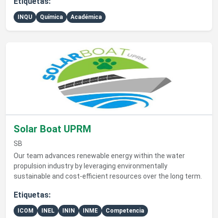
Etiquetas:
INQU
Química
Académica
Ver detalles de Solar Boat UPRM
Solar Boat UPRM
SB
Our team advances renewable energy within the water
propulsion industry by leveraging environmentally
sustainable and cost-efficient resources over the long term.
Etiquetas:
ICOM
INEL
ININ
INME
Competencia