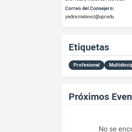
Correo del Consejero:
yadira.malavez@upr.edu
Etiquetas
Profesional
Multidisci
Próximos Even
No se enco