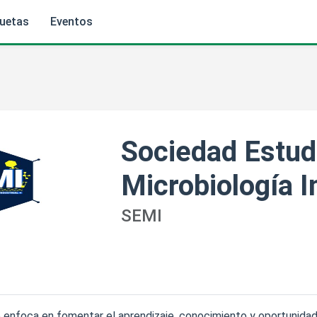
quetas
Eventos
Sociedad Estudi
Microbiología I
SEMI
 enfoca en fomentar el aprendizaje, conocimiento y oportunida