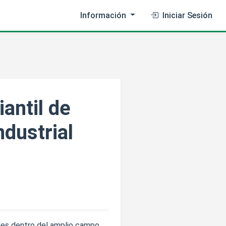
Información
Iniciar Sesión
antil de
ndustrial
des dentro del amplio campo