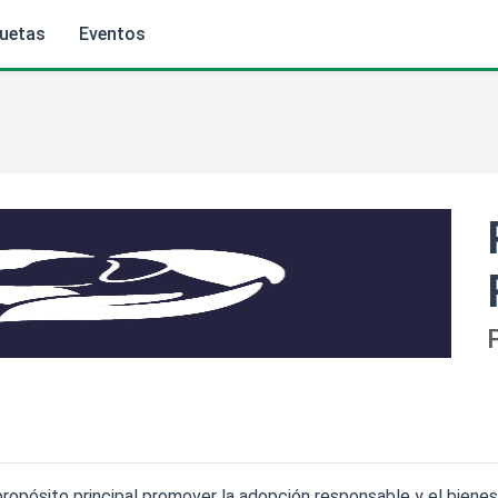
quetas
Eventos
pósito principal promover la adopción responsable y el bienest