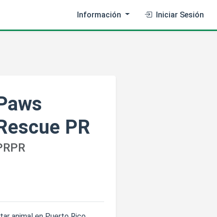
Información
Iniciar Sesión
Paws
Rescue PR
PRPR
ar animal en Puerto Rico,