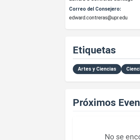
Correo del Consejero:
edward.contreras@upr.edu
Etiquetas
Artes y Ciencias
Cienc
Próximos Even
No se enco