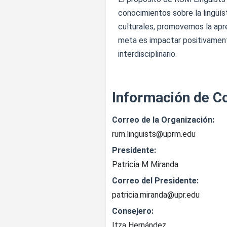
conocimientos sobre la lingüís
culturales, promovemos la apre
meta es impactar positivamente
interdisciplinario.
Información de C
Correo de la Organización:
rum.linguists@uprm.edu
Presidente:
Patricia M Miranda
Correo del Presidente:
patricia.miranda@upr.edu
Consejero:
Itza Hernández