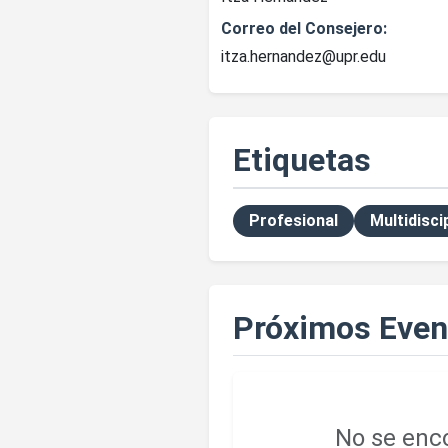
Correo del Consejero:
itza.hernandez@upr.edu
Etiquetas
Profesional
Multidisci
Próximos Even
No se enco