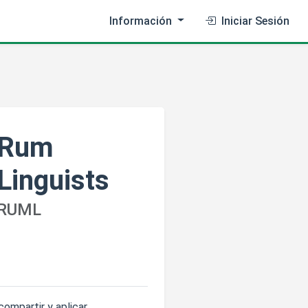
Información
Iniciar Sesión
Rum
Linguists
RUML
compartir y aplicar