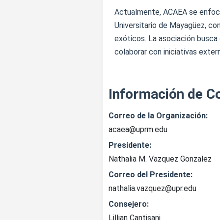
Actualmente, ACAEA se enfoca e
Universitario de Mayagüez, con
exóticos. La asociación busca
colaborar con iniciativas exte
Información de C
Correo de la Organización:
acaea@uprm.edu
Presidente:
Nathalia M. Vazquez Gonzalez
Correo del Presidente:
nathalia.vazquez@upr.edu
Consejero:
Lillian Cantisani