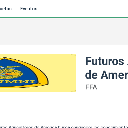
quetas
Eventos
Futuros 
de Amer
FFA
uturos Agricultores de América busca enriquecer los conocimien