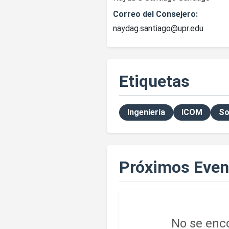
Correo del Consejero:
naydag.santiago@upr.edu
Etiquetas
Ingeniería
ICOM
So
Próximos Even
No se enco