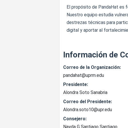
El propósito de PandaHat es fo
Nuestro equipo estudia vulner
destrezas técnicas para parti
digital y aportar al fortaleci
Información de C
Correo de la Organización:
pandahat@uprm.edu
Presidente:
Alondra Soto Sanabria
Correo del Presidente:
Alondra.soto10@upr.edu
Consejero:
Nayda G Santiago Santiago